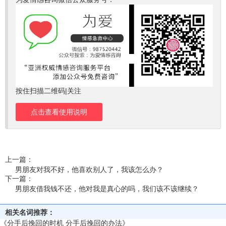
按住扫描二维码|关注
点击查看使用说明
上一篇：
男朋友对我不好，他喜欢别人了，我该怎么办？
下一篇：
男朋友借我钱不还，他对我是真心的吗，我们该不该继续？
相关名词推荐：
《分手后挽回的时机 分手后挽回的办法》