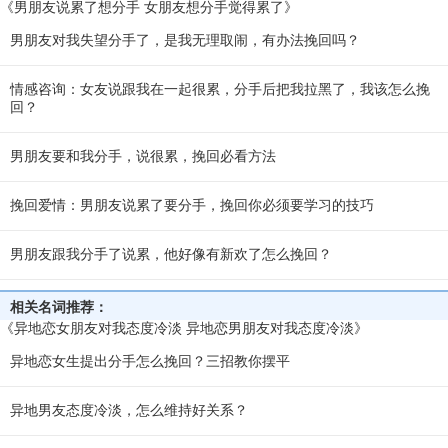
《男朋友说累了想分手 女朋友想分手觉得累了》
男朋友对我失望分手了，是我无理取闹，有办法挽回吗？
情感咨询：女友说跟我在一起很累，分手后把我拉黑了，我该怎么挽
回？
男朋友要和我分手，说很累，挽回必看方法
挽回爱情：男朋友说累了要分手，挽回你必须要学习的技巧
男朋友跟我分手了说累，他好像有新欢了怎么挽回？
相关名词推荐：
《异地恋女朋友对我态度冷淡 异地恋男朋友对我态度冷淡》
异地恋女生提出分手怎么挽回？三招教你摆平
异地男友态度冷淡，怎么维持好关系？