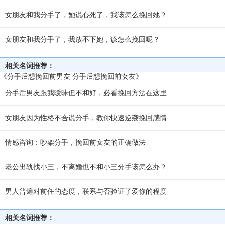
女朋友和我分手了，她说心死了，我该怎么挽回她？
女朋友和我分手了，我放不下她，该怎么挽回呢？
相关名词推荐：
《分手后想挽回前男友 分手后想挽回前女友》
分手后男友跟我暧昧但不和好，必看挽回方法在这里
女朋友因为性格不合说分手，教你快速逆袭挽回感情
情感咨询：吵架分手，挽回前女友的正确做法
老公出轨找小三，不离婚也不和小三分手该怎么办？
男人普遍对前任的态度，联系与否验证了爱你的程度
相关名词推荐：