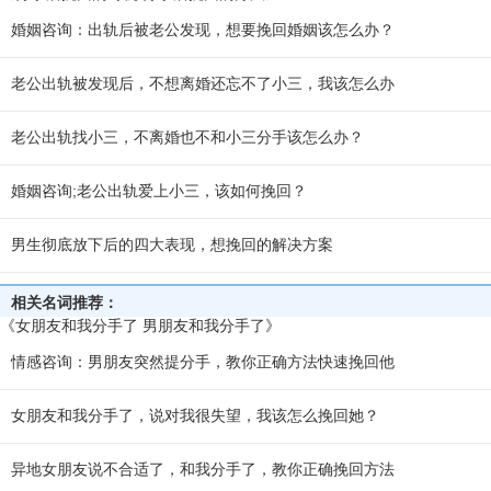
婚姻咨询：出轨后被老公发现，想要挽回婚姻该怎么办？
老公出轨被发现后，不想离婚还忘不了小三，我该怎么办
老公出轨找小三，不离婚也不和小三分手该怎么办？
婚姻咨询;老公出轨爱上小三，该如何挽回？
男生彻底放下后的四大表现，想挽回的解决方案
相关名词推荐：
《女朋友和我分手了 男朋友和我分手了》
情感咨询：男朋友突然提分手，教你正确方法快速挽回他
女朋友和我分手了，说对我很失望，我该怎么挽回她？
异地女朋友说不合适了，和我分手了，教你正确挽回方法