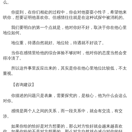
么。
你提到，在你们相处的过程中，你会对他耍耍小性子，希望他来
哄你，想要证明他喜欢你。但感情往往就是在这种试探中被消耗的。
我们要明白的第一个点就是，他对你好不好，取决于你在他心里
地位如何。
地位重，待遇自然就好。地位轻，待遇就不好说了。
当你在感情里给他的综合体验不够好时，他对你的态度当然会变
得冷淡了。
所以这件事里反应出来的，其实是你在他心里地位比较低，不太
重视。
【咨询建议】
你描述的问题只是表象，需要探究的，是核心，他为什么会这么
对你。
感情是两个人之间的关系，而一段关系中，就会有交流，有交
涉。
如果你给的恰好是对方想要的，那么对方恰好就会越来越喜欢
你。如果你给的不是对方想要的，那么对方自然就会减少对你的好