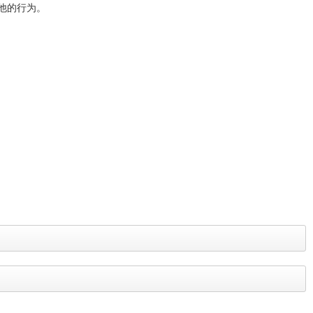
他的行为。