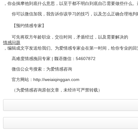
，你会揣摩他到底什么意思，以至于都不明白到底自己需要做些什么。
你可以微信加我，我告诉你该学习的技巧，以及怎么正确合理地判
【预约情感专家】
可先将双方年龄职业，交往时间，矛盾经过，以及需要解决的
情感问题
，编辑成文字发送给我们。为爱情感专家会在第一时间，给你专业的回
高难度情感挽回专家 | 魏语微信：54607872
微信公众号搜索：为爱情感咨询
官方网站：http://weiaiqinggan.com
（为爱情感咨询原创文章，未经许可严禁转载）