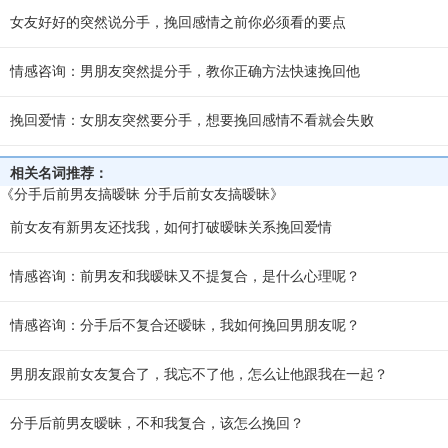
女友好好的突然说分手，挽回感情之前你必须看的要点
情感咨询：男朋友突然提分手，教你正确方法快速挽回他
挽回爱情：女朋友突然要分手，想要挽回感情不看就会失败
相关名词推荐：
《分手后前男友搞暧昧 分手后前女友搞暧昧》
前女友有新男友还找我，如何打破暧昧关系挽回爱情
情感咨询：前男友和我暧昧又不提复合，是什么心理呢？
情感咨询：分手后不复合还暧昧，我如何挽回男朋友呢？
男朋友跟前女友复合了，我忘不了他，怎么让他跟我在一起？
分手后前男友暧昧，不和我复合，该怎么挽回？