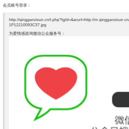
会员账号登录：
http://qingganzixun.cn/t.php?tgId=
&arurl=http://m.qingganzi
1P12210093C37.jpg
为爱情感咨询微信公众服务号：