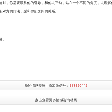
这时，你需要顺从他的引导，和他去互动，站在一个不同的角度，去理解
断对方的想法，缓和你们之间的关系。
复。
预约情感专家 | 添加微信号：
987520442
点击查看更多情感咨询档案