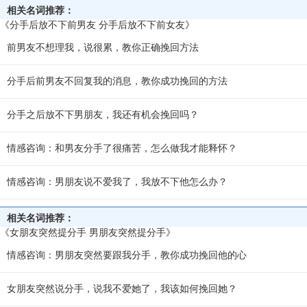
相关名词推荐：
《分手后放不下前男友 分手后放不下前女友》
前男友不想理我，说很累，教你正确挽回方法
分手后前男友不回复我的消息，教你成功挽回的方法
分手之后放不下男朋友，我还有机会挽回吗？
情感咨询：和男友分手了很痛苦，怎么做我才能释怀？
情感咨询：男朋友说不爱我了，我放不下他怎么办？
相关名词推荐：
《女朋友突然提分手 男朋友突然提分手》
情感咨询：男朋友突然要跟我分手，教你成功挽回他的心
女朋友突然说分手，说我不爱她了，我该如何挽回她？