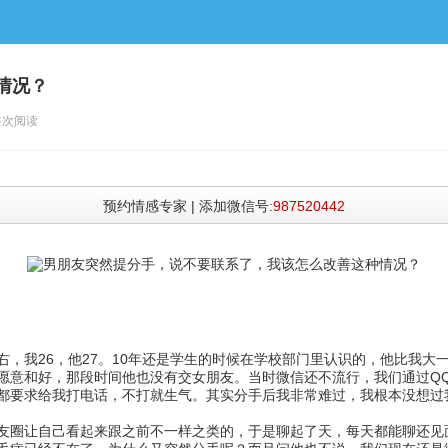
情况？
共
次阅读
预约情感专家 | 添加微信号:
987520442
，我26，他27。10年还是学生的时候在学校部门里认识的，他比我大
愿意和好，那段时间他也没有交女朋友。当时微信还不流行，我们通过QQ
都要求给我打电话，不打就生气。其实分手后我非常难过，我根本没想过
友圈让自己看起来跟之前不一样之类的，于是聊起了天，每天都能聊还见