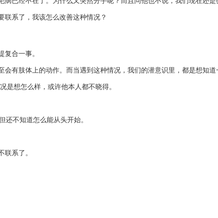
毛病已经不在了。为什么又突然分手呢？而且问他也不说，我们现在还是
要联系了，我该怎么改善这种情况？
提复合一事。
会有肢体上的动作。而当遇到这种情况，我们的潜意识里，都是想知道
况是想怎么样，或许他本人都不晓得。
但还不知道怎么能从头开始。
不联系了。