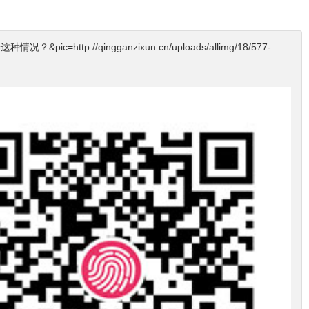
&pic=http://qingganzixun.cn/uploads/allimg/18/577-