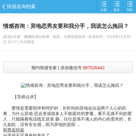
情感咨询档案
注册
登录
导航
欢迎来到
为爱情感咨询服务平台
情感咨询：异地恋男友要和我分手，我该怎么挽回？
[原创] 作者：娜娜情感分析师 - 来源：为爱情感咨询 - 发表时间：2018年11月30
日 16:27 | 共
次阅读
预约情感专家 | 添加微信号:
987520442
【导师点评】
爱情是需要陪伴和呵护的，长时间的异地会拉远两个人心的距
离，为什么异地 恋会变成很多人不敢面对的梦魇，看不见摸不到的爱
人，只能隔着电话线互述衷 肠，往往是填不满人的内心的需求的，长
久如此，没有安全感，因为异地的原因 ，
和男友吵架
分手就不可避免的发生了。