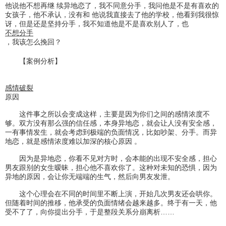
他说他不想再继 续异地恋了，我不同意分手，我问他是不是有喜欢的
女孩子，他不承认，没有和 他说我直接去了他的学校，他看到我很惊
讶，但是还是坚持分手，我不知道他是不是喜欢别人了，也
不想分手
，我该怎么挽回？
【案例分析】
感情破裂
原因
这件事之所以会变成这样，主要是因为你们之间的感情浓度不
够。双方没有那么强的信任感，本身异地恋，就会让人没有安全感，
一有事情发生，就会考虑到极端的负面情况，比如吵架、分手。而异
地恋，就是感情浓度难以加深的核心原因 。
因为是异地恋，你看不见对方时，会本能的出现不安全感，担心
男友跟别的女生暧昧，担心他不喜欢你了。这种对未知的恐惧，因为
异地的原因，会让你无端端的生气，然后向男友发泄。
这个心理会在不同的时间里不断上演，开始几次男友还会哄你。
但随着时间的推移，他承受的负面情绪会越来越多。终于有一天，他
受不了了，向你提出分手，于是整段关系分崩离析……