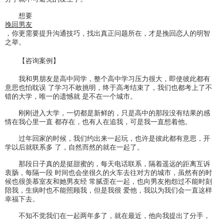
想要
挽回男友
，你更需要提升沟通技巧，找出真正问题所在，才是挽回恋人的明智
之举。
【咨询案例】
我和男朋友是高中同学，整个高中学习压力很大，即使彼此都有
意思也怕耽误 了学习不敢挑明，终于高考结束了，我们也都考上了不
错的大学，唯一的遗憾就 是不在一个城市。
刚刚进入大学，一切都是新鲜的，只是高中的那段没有结果的感
情在我心里一直 都存在，也有人在追我，可是我一直想着他。
过年回家的时候，我们约出来一起玩，也许是彼此都有意思，开
学以后就联系多 了，自然而然的就在一起了。
那段日子真的是挺甜蜜的，每天电话联系，隔着遥远的距离互诉
衷肠，每隔一段 时间也会坐很久的火车去往对方的城市，虽然有的时
候也很羡慕室友和她男友经 常腻歪在一起，也向男友抱怨过不能时刻
陪我，生病时也不能照顾我，但是我很 爱他，我以为我们会一直这样
幸福下去。
不知不觉我们在一起两年多了，就在最近，他向我提出了分手，