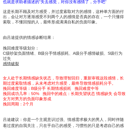
也就是求助者描述的”失去感觉，对你没有感情了，分手吧“
这是长期不顾及对方感受，并过度索取对方的感情，这种单方面的付
出，会让对方逐渐感受不到两个人的感情是否真的存在，一个只懂得
索取，不懂回报的人，最终形成满满自私的负面印象。
由吕途提供的情感诊断结果：
挽回难度等级划分：
C级吵架负面情绪、B级分手情感损耗、A级分手感情破损、S级行为
过失
感情破裂
女人处于长期情感缺失状态，导致理智回归，重新审视这段感情，长
期过度索取情感，从未考虑对方感受，最终导致情感损耗分手。
挽回难度等级：B级分手 长期情感损耗 挽回难度中等
挽回成功几率：50% 挽回中的难点：长期失望状态 情感缺失 会导致
女方对男方的负面印象形成
挽回周期：2个月
吕途建议：
你是一个主观意识过强、情感需求极大的男人，同时伴随
着过度的自我关注，只在乎自己的感受，习惯性的只是考虑自己的感