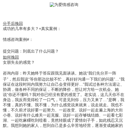
分手后挽回
成功的几率有多大？+真实案例：
情感咨询案例#：
提交问题：
到底出了什么问题？
如何挽回
女朋失去的感觉？
咨询内容：
昨天她终于答应跟我见面谈谈。她说“我们先分开一阵
子”，然后我说“等你那边比较不忙，再好好沟通一下我们的问题”…“我
保证在这段时间内我努力让自己会变得更好…”我试过各种方法退让、
协调，做各种不同的保证，不断的降价，想让对方给一次机会。她
说“你还不懂吗？我对你已经没有爱的感觉了。老实说，这几天你不在
身边，我反而觉得松了一口气，可是见到你，压力又来了…”是啊，我
不懂，真的不懂。我不懂，为什么感觉说来就来，说走就走。我也不
懂，不久前才说好要一起努力、一起改变、说好一起走遍上海的大街
小巷、说好有什么难关一起克服、说好一起存够钱结婚、一起看七彩
湖、一起吃麻糬吃到噎着，竟然转眼成了爱情刽子手，如此残忍又沉
默。我想到她的家人，想到自己是多么辛苦地经营，逐渐变成她家的