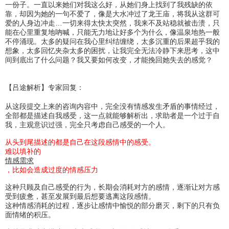
一份子。一直以来她们对我这么好，从她们身上找到了我残缺的依
靠，却因为她的一句不爱了，像是大水冲过了龙王庙，将我从这群可
爱的人身边冲走…一切来得太快太突然，我来不及站稳就被击溃，只
能在心里重复地吶喊，只能无力地让好多个为什么，像温泉地热一般
不停涌现。太多的疑问在我心里纠结缠绕，太多沉重的后果超乎我的
想象，太多回忆夹杂太多的困扰，让我完全无法冷静下来思考，这中
间到底出了什么问题？我又要如何改变，才能挽回她失去的感觉？
【吕途解析】专家回复：
从这段提交上来的咨询内容中，完全没有情感发生矛盾的事情经过，
全部都是描述自我感受，这一点就能够解析出，求助者是一个过于自
我，主观意识过强，完全只考虑自己感受的一个人。
从头到尾描述的都是自己在这段感情中的感受。
难以填补的
情感需求
，比如会造成过度的情感压力
这种只顾及自己感受的行为，长期会消耗对方的感情，逐渐让对方感
受到疲惫，甚至发展到最后想要逃离这段感情。
这种情感消耗的过程，逐步让感情中愉悦的部分磨灭，剩下的只有负
面情绪的积压。