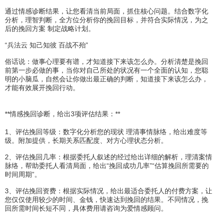
通过情感诊断结果，让您看清当前局面，抓住核心问题。结合数字化
分析，理智判断，全方位分析你的挽回目标，并符合实际情况，为之
后的挽回方案 制定战略计划。
“兵法云 知己知彼 百战不殆”
俗话说：做事心理要有谱，才知道接下来该怎么办。分析清楚是挽回
前第一步必做的事，当你对自己所处的状况有一个全面的认知，您聪
明的小脑瓜，自然会让你做出最正确的判断，知道接下来该怎么办，
才能有效展开挽回行动。
**情感挽回诊断，给出3项评估结果：**
1、评估挽回等级：数字化分析您的现状 理清事情脉络，给出难度等
级。附加提供，长期关系匹配度、对方心理状态分析。
2、评估挽回几率：根据委托人叙述的经过给出详细的解析，理清案情
脉络，帮助委托人看清局面，给出“挽回成功几率”“估算挽回所需要的
时间周期”。
3、评估挽回资费：根据实际情况，给出最适合委托人的付费方案，让
您仅仅使用较少的时间、金钱，快速达到挽回的结果。不同情况，挽
回所需时间长短不同，具体费用请咨询为爱情感顾问。