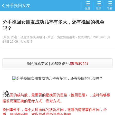
分手挽回女友
注册
登录
导航
欢迎来到
为爱情感咨询服务平台
分手挽回女朋友成功几率有多大，还有挽回的机会
无法满足【物质需求】导致分手
吗？
无法满足【择偶需求】导致分手
[原创] 作者：吕途情感挽回顾问 - 来源：为爱情感咨询 - 发表时间：2016年01月
无法满足【情感需求】导致分手
28日 17:09 | 共
次阅读
分手后挽回
分手挽回的话
分手挽回技术贴
预约情感专家 | 添加微信号:
987520442
分手挽回男友
分手挽回女友
分手挽回解决方案
分手挽回情感咨询
挽
回的成与败，最重要的是挽回的思路（挽回思维），这种能够根
拉黑分手挽回
据前局面正确的思考方式，应对方式。
冷暴力分手挽回
挽回事件中，每个人所面临的状况不同，遭遇的情感事件不同，矛
生气说分手挽回
盾、原因都不同、对应的处理办法也不相同。