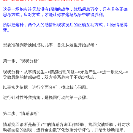
出轨分手挽回
这是一场炮火连天却没有硝烟的战争，战场瞬息万变，只有具备正确
闹分手挽回
思考方式，应对方式，才能让你在这场战争中取得胜利。
累了要分手挽回
所以把这种，两个人的感情出现状况后的正确互动方式，叫做情感博
弈。
分手后有新欢
坚决分手挽回
想要准确判断挽回成功几率，首先从这里开始思考：
分手后暧昧挽回
分手挽回成功案例
第一步、“现状分析”
现状分析：从事情发生-->情感出现问题-->矛盾产生-->进一步恶化-->
导致最终的情感破损，双方关系趋向于不稳定状态。
以事实为依据，进行全面分析，找出核心问题。
进行针对性补救措施，是挽回行动的第一步骤。
第二步、“情感诊断”
情感挽回诊断是基于7年的情感咨询工作经验、挽回实战经验，针对求
助者面临的困境，进行全面数字化数据分析评估，并给出诊断结果。