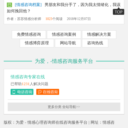
[情感咨询档案]
男朋友和我分手了，因为我太情绪化，我该
如何挽回他？
作者：苏苏情感分析师
1023
个阅读
2018年12月07日
免费情感咨询
情感咨询案例
情感解决方案
情感博弈原理
网站导航
咨询热线
为爱，-情感咨询服务平台
情感咨询专家在线
已帮助
1231
人解决问题
更多分类 全站导航>>
版权：为爱 - 情感心理咨询师在线咨询服务平台 | 网址：情感咨