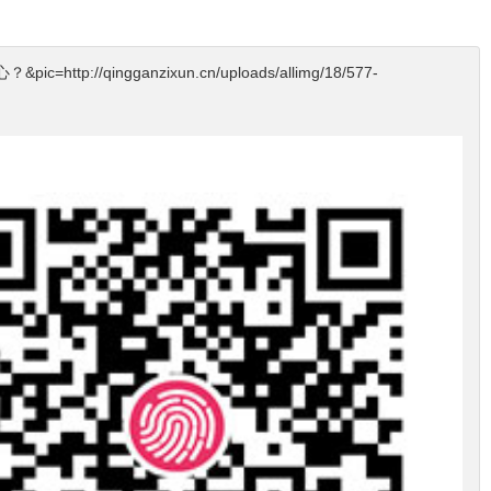
http://qingganzixun.cn/uploads/allimg/18/577-