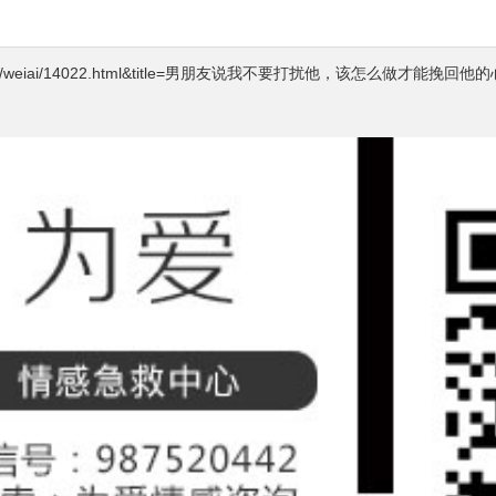
xun.cn/weiai/14022.html&title=男朋友说我不要打扰他，该怎么做才能挽回他的心？&pic=