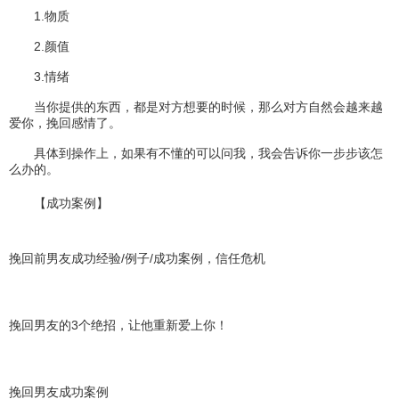
1.物质
2.颜值
3.情绪
当你提供的东西，都是对方想要的时候，那么对方自然会越来越
爱你，挽回感情了。
具体到操作上，如果有不懂的可以问我，我会告诉你一步步该怎
么办的。
【成功案例】
挽回前男友成功经验/例子/成功案例，信任危机
挽回男友的3个绝招，让他重新爱上你！
挽回男友成功案例