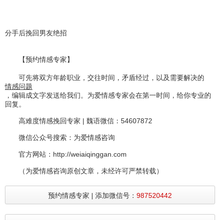
分手后挽回男友绝招
【预约情感专家】
可先将双方年龄职业，交往时间，矛盾经过，以及需要解决的
情感问题
，编辑成文字发送给我们。为爱情感专家会在第一时间，给你专业的
回复。
高难度情感挽回专家 | 魏语微信：54607872
微信公众号搜索：为爱情感咨询
官方网站：http://weiaiqinggan.com
（为爱情感咨询原创文章，未经许可严禁转载）
预约情感专家 | 添加微信号：
987520442