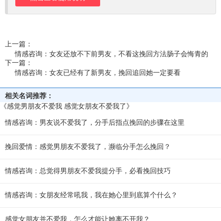
上一篇：
情感咨询：女友还放不下前男友，不看这挽回方法肠子会悔青的
下一篇：
情感咨询：女友已经有了新男友，挽回追回她一定要看
相关名词推荐：
《感觉男朋友不爱我 感觉女朋友不爱我了》
情感咨询：男友说不爱我了，分手后指点挽回的步骤在这里
挽回爱情：感觉男朋友不爱我了，濒临分手怎么挽回？
情感咨询：总觉得男朋友不爱我提分手，必看挽回技巧
情感咨询：女朋友经常吼我，我在她心里到底算个什么？
感觉女朋友并不爱我，怎么才能让她离不开我？