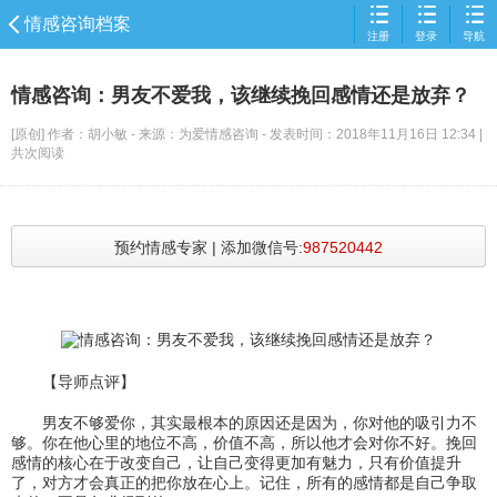
情感咨询档案
注册
登录
导航
欢迎来到
为爱情感咨询服务平台
情感咨询：男友不爱我，该继续挽回感情还是放弃？
[原创] 作者：胡小敏 - 来源：为爱情感咨询 - 发表时间：2018年11月16日 12:34 |
共
次阅读
预约情感专家 | 添加微信号:
987520442
【导师点评】
男友不够爱你，其实最根本的原因还是因为，你对他的吸引力不
够。你在他心里的地位不高，价值不高，所以他才会对你不好。挽回
感情的核心在于改变自己，让自己变得更加有魅力，只有价值提升
了，对方才会真正的把你放在心上。记住，所有的感情都是自己争取