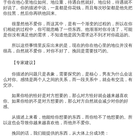
于你在他心里地位如何。地位重，待遇自然就好。地位轻，待遇就不
好说了。你的描述中说，一直都是你花钱，而且每次吵架都是他先把
你拉黑，然后你再哄他回来。
很显然他不爱你，而这其中，是有一个渐变的过程的，所以在你
们相处的过程中，你可能忽略了一些东西。他渐渐对你冷淡了，可能
是你没有满足他的需求，不知道他是因为需求达不到才对你疏远的。
所以这些事情里反应出来的是，现在的你在他心里的地位并没有
很高，自然就不爱你，对你不好了。挽回是需要技巧的。
【专家建议】
你描述的问题只是表象，需要探究的，是核心，男友为什么会这
么对你。感情是两个人之间的关系，而一段关系中，就会有交流，有
交涉。
如果你给的恰好是对方想要的，那么对方恰好就会越来越喜欢
你。如果你给的不是对方想要的，那么对方自然就会减少对你的好
感。
从描述上来看，他能给你想要的东西，而你给不了他想要的。所
以这也会导致你越来越喜欢他，而他并不爱你。
挽回的话，我们能提供的东西，从大体上分成3类：