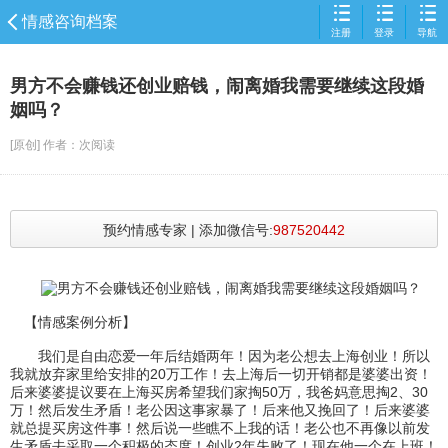
情感咨询档案
注册
登录
导航
欢迎来到
为爱情感咨询服务平台
男方不会赚钱还创业赔钱，闹离婚我需要继续这段婚
姻吗？
[原创] 作者：
次阅读
预约情感专家 | 添加微信号:
987520442
【情感案例分析】
我们是自由恋爱一年后结婚两年！因为老公想去上海创业！所以
我就放弃家里给安排的20万工作！去上海后一切开销都是婆婆出资！
后来婆婆提议要在上海买房希望我们家掏50万，我爸妈意思掏2、30
万！然后发生矛盾！老公因这事家暴了！后来他又挽回了！后来婆婆
就总提买房这件事！然后说一些瞧不上我的话！老公也不再像以前发
生矛盾去采取一个积极的态度！创业2年失败了！现在他一个在上班！