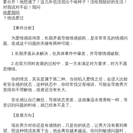
要分开！他想通了！这几年也没混出个啥样子！没给我较好的生活！
对我说对不起！我问
他爱我吗
？他说爱过
【事件分析】
为爱情感咨询里，长期矛盾导致情感损耗，是非常常见的情感问
题。造成这个问题的关键有两种可能：
1.长期矛盾从未解决，在具体事件中爆发，并导致情感破裂。
2.在双方同时发展的过程中，某一方未满足对方要求，对方不愿
意继续。
你的情况，其实是属于第二种。当你陷入爱情之后，会进入比较
有安全感的状态，这种状态中，你经常找父母倾诉。可能会导致男方
觉得你不理解他，或者还没有长大。
安全感让自己懈怠，导致状态变差，这就像温水煮青蛙一样，等
意识到问题的时候，就已经来不及了。
【发展方向】
现在男方对你还是有感情的，只是你的状态，让男方没有看到希
望。照这种情况发展下去，他会离你越来越远。你问到敏感问题时，