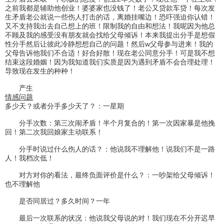
之前我都是辅助他创业！婆婆家也没钱了！老公又贷款车贷！每次发
生矛盾老公就说一些伤人打击的话，离婚挂嘴边！恐吓强迫你认错！
又不支持我出去自己想上的班！限制我的自由和想法！我呢因为他总
不顾及我的感受没有朋友就会找给父母倾诉！本来我提出分手是想假
性分手然后让彼此冷静想想自己的问题！然后w父母参与进来！我的
父母告诉他我们不合适！好合好散！现在老公同意分手！可是我不想
结束这段婚姻！因为我知道我们实质是因为遇到矛盾不会合理处理！
导致现在发生的种种！
产生
情感问题
多少天？或者分手多少天了？：一星期
分手次数：第三次闹矛盾！半个月复合的！第一次因家暴是他挽
回！第二次我回娘家主动联系！
分手时说过什么伤人的话？：他说我不理解他！说我们不是一路
人！我档次低！
对方对你的看法，最终负面评价是什么？：一吵架给父母倾诉！
也不理解他
是否同居过？多久时间？一年
最后一次联系的状况：他说我父母说的对！我们现在不分开迟早