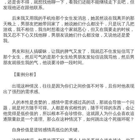
，还是舍不得，就想找他聊一下，看我们还能不能继续走下去吧，但
发现他还在跟他联系。
后来我又用我的手机给那个女生发消息，她居然说在我离开的那
天晚上，男朋友把她带回家了，她说她们什么都没干，只是玩了几把
游戏，我不相信，我当时想着这个家就恶心，但又在我要走的时候，
我又忍不下心又找他聊，男朋友说她们什么都没做，又说他还是爱
我。
男友和别人搞暧昧，让我的脾气又发了，我就忍不住发短信骂了
那个女生，然后可气的是那个女生给男朋友发短信说我骂他，然后男
朋友就很生我的气，他说要冷静一段时间。
【案例分析】
出现这种情况，往往是因为你们之间价值不对等，且你对他表现
出了强烈的需求感。
人的本性是贪婪的，感情中需求感过高的话，那就会导致一个问
题，就是对方随手可得。人都是有劣根性的，随手可得的东西，会让
他觉得是低价值的，所以根本不会珍惜你。这就跟人为什么会喜欢追
逐限量款是一个道理。那么在这种情况下，如何跳出这个死循环呢？
自身价值是逆转感情高低位的关键。