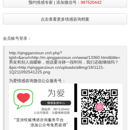
预约情感专家 | 添加微信号：
987520442
点击查看更多情感咨询档案
会员账号登录：
http://qingganzixun.cn/t.php?
tgId=
&arurl=http://m.qingganzixun.cn/weiai/13360.html&title=
男友和别人搞暧昧，他说要冷静一段时间，我们还能继续吗？
&pic=http://qingganzixun.cn/uploads/allimg/18/1121-
1Q211092541225.png
为爱情感咨询微信公众服务号：