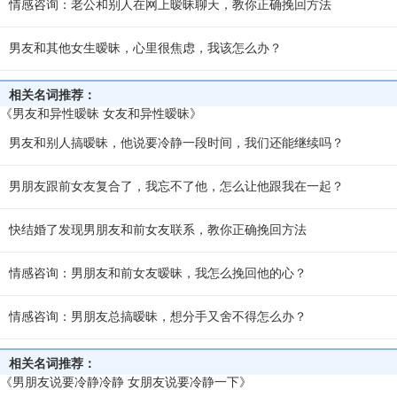
情感咨询：老公和别人在网上暧昧聊天，教你正确挽回方法
男友和其他女生暧昧，心里很焦虑，我该怎么办？
相关名词推荐：
《男友和异性暧昧 女友和异性暧昧》
男友和别人搞暧昧，他说要冷静一段时间，我们还能继续吗？
男朋友跟前女友复合了，我忘不了他，怎么让他跟我在一起？
快结婚了发现男朋友和前女友联系，教你正确挽回方法
情感咨询：男朋友和前女友暧昧，我怎么挽回他的心？
情感咨询：男朋友总搞暧昧，想分手又舍不得怎么办？
相关名词推荐：
《男朋友说要冷静冷静 女朋友说要冷静一下》