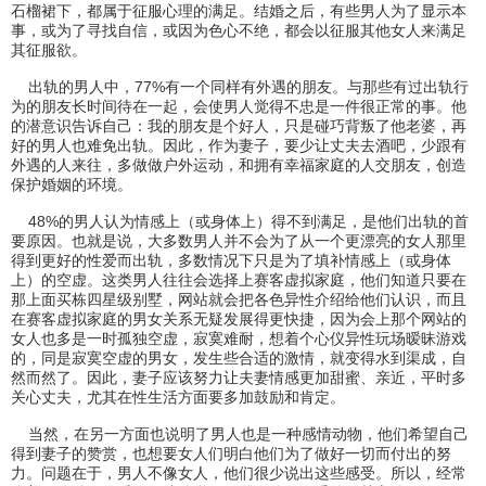
石榴裙下，都属于征服心理的满足。结婚之后，有些男人为了显示本
事，或为了寻找自信，或因为色心不绝，都会以征服其他女人来满足
其征服欲。
出轨的男人中，77%有一个同样有外遇的朋友。与那些有过出轨行
为的朋友长时间待在一起，会使男人觉得不忠是一件很正常的事。他
的潜意识告诉自己：我的朋友是个好人，只是碰巧背叛了他老婆，再
好的男人也难免出轨。因此，作为妻子，要少让丈夫去酒吧，少跟有
外遇的人来往，多做做户外运动，和拥有幸福家庭的人交朋友，创造
保护婚姻的环境。
48%的男人认为情感上（或身体上）得不到满足，是他们出轨的首
要原因。也就是说，大多数男人并不会为了从一个更漂亮的女人那里
得到更好的性爱而出轨，多数情况下只是为了填补情感上（或身体
上）的空虚。这类男人往往会选择上赛客虚拟家庭，他们知道只要在
那上面买栋四星级别墅，网站就会把各色异性介绍给他们认识，而且
在赛客虚拟家庭的男女关系无疑发展得更快捷，因为会上那个网站的
女人也多是一时孤独空虚，寂寞难耐，想着个心仪异性玩场暧昧游戏
的，同是寂寞空虚的男女，发生些合适的激情，就变得水到渠成，自
然而然了。因此，妻子应该努力让夫妻情感更加甜蜜、亲近，平时多
关心丈夫，尤其在性生活方面要多加鼓励和肯定。
当然，在另一方面也说明了男人也是一种感情动物，他们希望自己
得到妻子的赞赏，也想要女人们明白他们为了做好一切而付出的努
力。问题在于，男人不像女人，他们很少说出这些感受。所以，经常