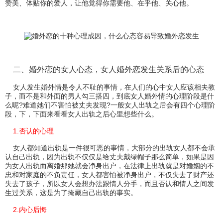
赞美、体贴你的爱人，让他觉得你需要他、在乎他、关心他。
二、婚外恋的女人心态，女人婚外恋发生关系后的心态
女人发生婚外情是令人不耻的事情，在人们的心中女人应该相夫教
子，而不是和外面的男人勾三搭四，到底女人婚外情的心理阶段是什
么呢?难道她们不害怕被丈夫发现?一般女人出轨之后会有四个心理阶
段，下，下面来看看女人出轨之后心里想些什么。
1.否认的心理
女人都知道出轨是一件很可恶的事情，大部分的出轨女人都不会承
认自己出轨，因为出轨不仅仅是给丈夫戴绿帽子那么简单，如果是因
为女人出轨而离婚那她就会净身出户，在法律上出轨就是对婚姻的不
忠和对家庭的不负责任，女人都害怕被净身出户，不仅失去了财产还
失去了孩子，所以女人会想办法跟情人分手，而且否认和情人之间发
生过关系，这是为了掩藏自己出轨的事实。
2.内心后悔