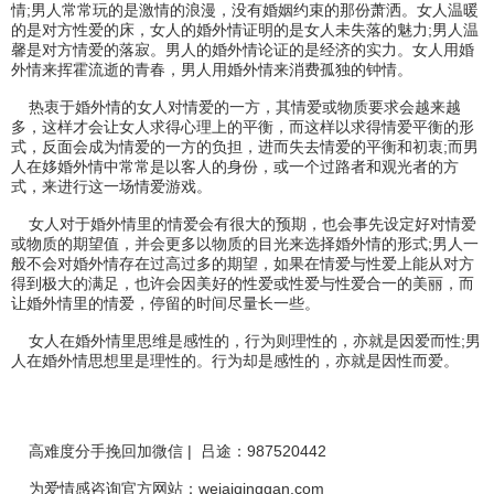
情;男人常常玩的是激情的浪漫，没有婚姻约束的那份萧洒。女人温暖
的是对方性爱的床，女人的婚外情证明的是女人未失落的魅力;男人温
馨是对方情爱的落寂。男人的婚外情论证的是经济的实力。女人用婚
外情来挥霍流逝的青春，男人用婚外情来消费孤独的钟情。
热衷于婚外情的女人对情爱的一方，其情爱或物质要求会越来越
多，这样才会让女人求得心理上的平衡，而这样以求得情爱平衡的形
式，反面会成为情爱的一方的负担，进而失去情爱的平衡和初衷;而男
人在姼婚外情中常常是以客人的身份，或一个过路者和观光者的方
式，来进行这一场情爱游戏。
女人对于婚外情里的情爱会有很大的预期，也会事先设定好对情爱
或物质的期望值，并会更多以物质的目光来选择婚外情的形式;男人一
般不会对婚外情存在过高过多的期望，如果在情爱与性爱上能从对方
得到极大的满足，也许会因美好的性爱或性爱与性爱合一的美丽，而
让婚外情里的情爱，停留的时间尽量长一些。
女人在婚外情里思维是感性的，行为则理性的，亦就是因爱而性;男
人在婚外情思想里是理性的。行为却是感性的，亦就是因性而爱。
高难度分手挽回加微信 | 吕途：987520442
为爱情感咨询官方网站：weiaiqinggan.com