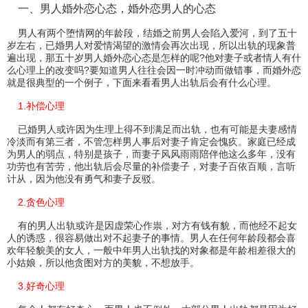
一、男人婚外恋心态，婚外恋男人的心态
婆媳吵架矛盾
男人有两个堕情网的年龄段，结婚之前男人会陷入爱河，到了五十
性格不合的婚姻
岁左右，已婚男人对爱情渴望的激情会再次出现，所以出轨的现象普
精神出轨
遍出现，那五十岁男人婚外恋心态是怎样的呢?他对妻子或者情人有什
么心理上的改变吗?要知道男人往往会因一时冲动而做错事，而婚外恋
肉体身体出轨
就是很典型的一个例子，下面来看看男人出轨后会有什么心理。
夫妻间无法沟通
1.补偿心理
夫妻经常吵架
已婚男人或许因为生理上得不到满足而出轨，也有可能是夫妻感情
结婚彩礼钱
冷淡而有第三者，不管怎样男人事后对妻子肯定会愧疚。家庭已经成
冷暴力婚姻家庭
为男人的弱点，特别是孩子，而妻子风风雨雨陪伴他这么多年，没有
功劳也有苦劳，他出轨后会尽量的补偿妻子，对妻子百依百顺，言听
挽回情人
计从，因为他没有勇气和妻子反驳。
2.贪色心理
有的男人出轨或许是因虚荣心作祟，对方有钱有貌，而他经不起女
人的诱惑，很容易做出对不起妻子的事情。男人在任何年龄段都会喜
欢年轻貌美的女人，一般中年男人出轨找的对象都是年龄相差很大的
小姑娘，所以他贪图对方的美貌，不想放手。
3.好奇心理