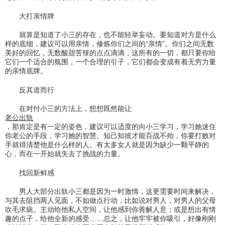
婆媳吵架矛盾
大打亲情牌
性格不合的婚姻
就算是知道了小三的存在，也不能轻举妄动。要知道对方是什么
精神出轨
样的底细，建议可以用亲情，修炼你们之间的“亲情”。你们之间无数
肉体身体出轨
美好的回忆，无数酸甜苦辣的点点滴滴，这所有的一切，都只要你给
它们一个适合的氛围，一个合理的引子，它们都会变成有着无穷力量
夫妻间无法沟通
的亲情底牌。
夫妻经常吵架
反其道而行
结婚彩礼钱
在对付小三的方法上，想想既然能让
冷暴力婚姻家庭
老公出轨
挽回情人
，那肯定是有一定的姿色，建议可以适度的向小三学习，学习她迷住
你老公的手段，学习她的智慧。知己知彼才能百战不殆，你要打败对
手就得清楚他是什么样的人。有太多女人就是因为缺少一颗平静的
心，而在一开始就失去了挑战的力量。
找回新鲜感
男人大部分出轨小三都是因为一时激情，这更需要时间来解决，
与其去阻挡两人见面，不如做点行动，比如说对男人，对男人的父母
吹毛求疵。主动给他私人空间，让他感到你善解人意；或是想出有情
趣的点子，给他全新的感受……总之，让他牢牢被你吸引，好像刚刚