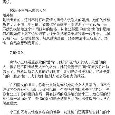
需求。
90后小三与已婚男人的
婚外情
是玩出来的，还时不时打出爱情的旗号入侵别人的婚姻。她们的性格
叛逆，天不怕、地不怕。如果你的婚姻里不幸遭遇了一个90后小三，
不妨先摸清楚这个90后妹妹的性格，从老公那里详细“套”出他们是如
何相识如何上床等这些细节，还要先把老公争取过来一起斗争。甩掉
90后小三一定要慢慢来，切忌过快过猛，只要90后小三玩腻了、烦
恼，自然会想到离开的。
7.痴情女
痴情小三很看重彼此的“爱情”，她们不图情人的钱，只爱他的
人，很多还不图出轨男人给的名分，她们最善于用“痴情”来拽住出轨
男人了。就算出轨男人真的遇到困难，她们也会伸手相助。也正是她
们的一腔热“情”，成了她们抢别人老公最有力的武器。
在痴情女的眼里，你老公只能是你和她两个女人共享的，而不允
许你老公再花心。因此，你可以请一个胜得过的闺蜜去“抢”老公，等
你老公上了你闺蜜的当后，再有技巧的透露给痴情小三，她心理的醋
意也就一涌而出了，专情的她们也会掂量自己的付出值得与否，从而
萌生退意。
小三们既有共性也有各自的差异，劝退她们还需要结合她们的个