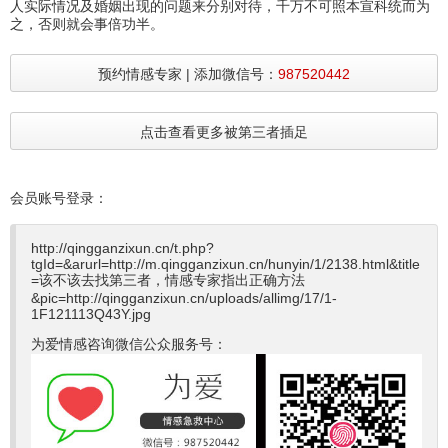
人实际情况及婚姻出现的问题来分别对待，千万不可照本宣科统而为
之，否则就会事倍功半。
预约情感专家 | 添加微信号：
987520442
点击查看更多被第三者插足
会员账号登录：
http://qingganzixun.cn/t.php?
tgId=
&arurl=http://m.qingganzixun.cn/hunyin/1/2138.html&title
=该不该去找第三者，情感专家指出正确方法
&pic=http://qingganzixun.cn/uploads/allimg/17/1-
1F121113Q43Y.jpg
为爱情感咨询微信公众服务号：