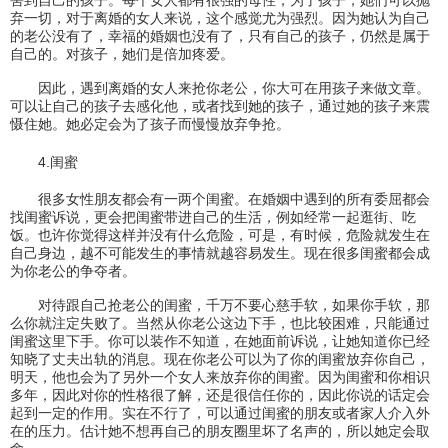
害到自己的孩子。每个女人都有很强的母性，为了孩子，她们可以抛
弃一切，对于离婚的女人来说，这个感觉尤为强烈。因为她认为自己
的老公没有了，幸福的婚姻也没有了，只有自己的孩子，仍然是属于
自己的。对孩子，她们是倍加疼爱。
因此，遇到离婚的女人来抢你老公，你大可在用孩子来做文章。
可以让自己的孩子去感化他，或者找到她的孩子，通过她的孩子来震
慑住她。她必定会为了孩子而慢慢放弃争抢。
4.闺蜜
很多女性朋友都会有一两个闺蜜。在婚姻中遇到的所有委屈都会
找闺蜜诉说，更会把闺蜜带进自己的生活，例如经常一起逛街、吃
饭。也许你觉得这样并没有什么危险，可是，有时候，危险就发生在
自己身边，越不可能发生的事情就越容易发生。现在很多闺蜜都会成
为你老公的争夺者。
对待跟自己抢老公的闺蜜，千万不要心慈手软，如果你手软，那
么你就注定失败了。当然从你老公这边下手，也比较困难，只能通过
闺蜜这里下手。你可以装作不知道，在她面前诉说，让她知道你已经
知晓了丈夫出轨的消息。现在你老公可以为了你的闺蜜放弃你自己，
明天，他也会为了另外一个女人来放弃你的闺蜜。因为闺蜜和你相识
多年，因此对你的性格很了解，还是很信任你的，因此你说的话定会
起到一定的作用。实在不行了，可以通过闺蜜的朋友或者家人介入外
在的压力。估计她不想再自己的朋友圈里坏了名声的，所以她定会取